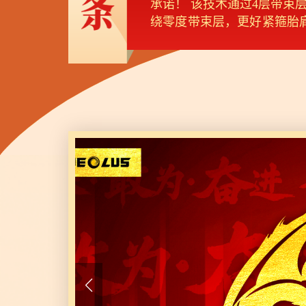
承诺！ 该技术通过4层带束
绕零度带束层，更好紧箍胎
高模量耐磨胶，显著降低磨趾
降低爆胎焦虑。 综合来看，
对砂石料、大件、轿运、重