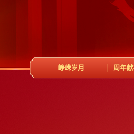
峥嵘岁月
周年献